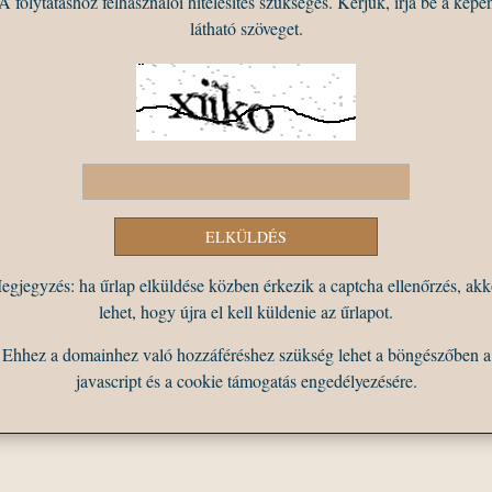
A folytatáshoz felhasználói hitelesítés szükséges. Kérjük, írja be a képe
látható szöveget.
egjegyzés: ha űrlap elküldése közben érkezik a captcha ellenőrzés, akk
lehet, hogy újra el kell küldenie az űrlapot.
Ehhez a domainhez való hozzáféréshez szükség lehet a böngészőben a
javascript és a cookie támogatás engedélyezésére.