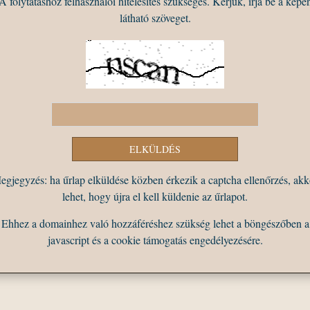
A folytatáshoz felhasználói hitelesítés szükséges. Kérjük, írja be a képe
látható szöveget.
egjegyzés: ha űrlap elküldése közben érkezik a captcha ellenőrzés, akk
lehet, hogy újra el kell küldenie az űrlapot.
Ehhez a domainhez való hozzáféréshez szükség lehet a böngészőben a
javascript és a cookie támogatás engedélyezésére.